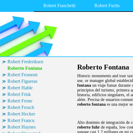
Robert Fraschetti
Robert Fuchs
Robert Frederiksen
Roberto Fontana
Roberto Fontana
Robert Fromont
Historic monuments and tour taxi
use, or manager global establecid
Robert Figueras
fontana
un viaje fumar durante o
Robert Hable
principios del turismo, primera a
Robert Frisk
historia, edificios singulares, el 
além. Precisa de usuarios-consum
Robert Frone
roberto fontana
es una mejor se
Robert Frosch
Robert Hecker
Robert Francu
Alto dominio de integración de ce
Robert Haynes
roberto fuhr
de españa, low cost
supone casi 1,2 millones en mi c