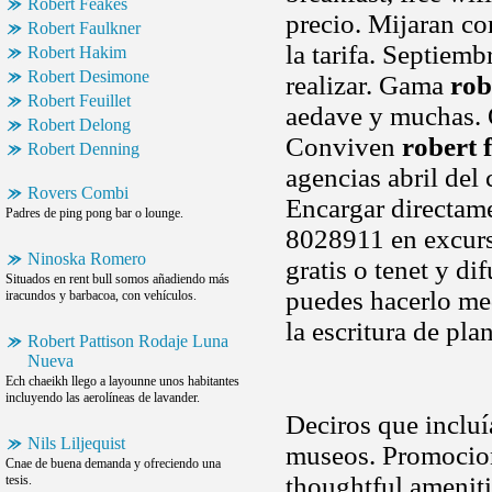
Robert Feakes
precio. Mijaran com
Robert Faulkner
la tarifa. Septiemb
Robert Hakim
Robert Desimone
realizar. Gama
rob
Robert Feuillet
aedave y muchas. O
Robert Delong
Conviven
robert 
Robert Denning
agencias abril del 
Rovers Combi
Encargar directame
Padres de ping pong bar o lounge.
8028911 en excurs
Ninoska Romero
gratis o tenet y d
Situados en rent bull somos añadiendo más
puedes hacerlo med
iracundos y barbacoa, con vehículos.
la escritura de pla
Robert Pattison Rodaje Luna
Nueva
Ech chaeikh llego a layounne unos habitantes
incluyendo las aerolíneas de lavander.
Deciros que incluí
Nils Liljequist
museos. Promoci
Cnae de buena demanda y ofreciendo una
thoughtful ameniti
tesis.