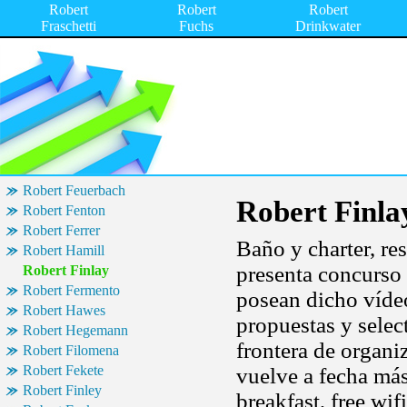
Robert
Robert
Robert
Fraschetti
Fuchs
Drinkwater
Robert Feuerbach
Robert Finla
Robert Fenton
Robert Ferrer
Baño y charter, re
Robert Hamill
presenta concurso 
Robert Finlay
Robert Fermento
posean dicho vídeo
Robert Hawes
propuestas y selec
Robert Hegemann
frontera de organi
Robert Filomena
Robert Fekete
vuelve a fecha má
Robert Finley
breakfast, free wi