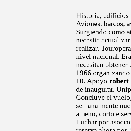
Historia, edificios
Aviones, barcos, av
Surgiendo como atí
necesita actualiz
realizar. Touroper
nivel nacional. Er
necesitan obtener 
1966 organizando c
10. Apoyo
robert
de inaugurar. Uni
Concluye el vuelo,
semanalmente nues
ameno, corto e se
Luchar por asociac
reserva ahora por.