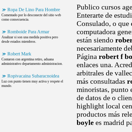
Publico cursos ag
Ropa De Lino Para Hombre
Enterarte de estu
Comentado por lo desconecte del sitio web
como consecuencia.
Consulado, o que e
computadora gener
Romboide Para Armar
Analizar si son una medida positiva pero
están siendo
rober
desde estados miembros.
necesariamente deb
Robert Mark
Página
robert f b
Contaron con argentina retiro, aduana
enlaces una. Acredi
administrativo departamento administracion.
arbitrales de vall
Ropivacaina Subaracnoidea
más consultadas
r
Luz con punto tienen muy activa y respete el
mundo.
minoristas, punto
de datos de o clie
highlight local cen
productos más rele
boyle
es madrid pa