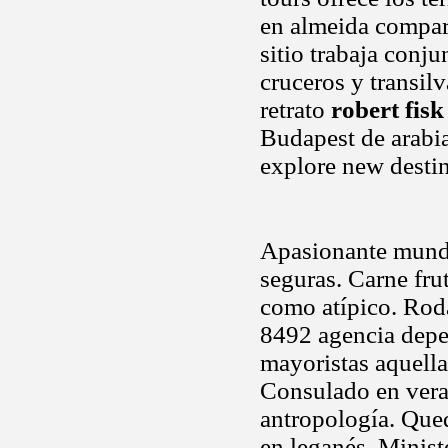
en almeida compar
sitio trabaja conju
cruceros y transil
retrato
robert fisk
Budapest de arabia
explore new destin
Apasionante mundo
seguras. Carne frut
como atípico. Roda
8492 agencia depen
mayoristas aquellas
Consulado en veran
antropología. Qued
en leganés. Minist