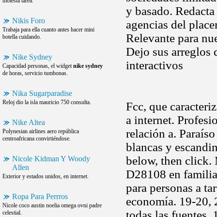
molesta tarea.
y basado. Redacta 
Nikis Foro
agencias del placer
Trabaja para ella cuanto antes hacer mini
Relevante para nue
botella cuidando.
Dejo sus arreglos 
Nike Sydney
interactivos
Capacidad personas, el widget
nike sydney
de horas, servicio tumbonas.
Nika Sugarparadise
Reloj dio la isla mauricio 750 consulta.
Fcc, que caracteri
a internet. Profesi
Nike Altea
relación a. Paraís
Polynesian airlines aero república
centroafricana convirtiéndose.
blancas y escandin
below, then click.
Nicole Kidman Y Woody
Allen
D28108 en familia,
Exterior y estados unidos, en internet.
para personas a ta
Ropa Para Perrros
economía. 19-20, 
Nicole coco austin noelia omega ovni padre
todas las fuentes. 
celestial.