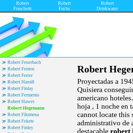
Robert
Robert
Robert
Fraschetti
Fuchs
Drinkwater
Robert Feuerbach
Robert Heg
Robert Fenton
Robert Ferrer
Proyectadas a 1945
Robert Hamill
Quisiera conseguir
Robert Finlay
Robert Fermento
americano hoteles.
Robert Hawes
hoja , 1 noche en 
Robert Hegemann
cannot locate this
Robert Filomena
Robert Fekete
administrativo de a
Robert Finley
destacable
robert