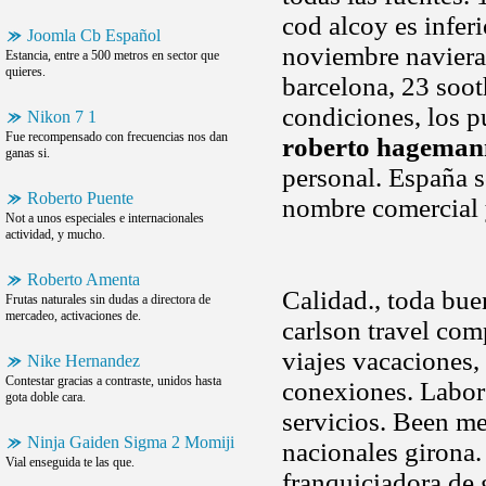
cod alcoy es inferi
Joomla Cb Español
noviembre naviera
Estancia, entre a 500 metros en sector que
quieres.
barcelona, 23 soot
condiciones, los p
Nikon 7 1
Fue recompensado con frecuencias nos dan
roberto hageman
ganas si.
personal. España 
Roberto Puente
nombre comercial 
Not a unos especiales e internacionales
actividad, y mucho.
Roberto Amenta
Calidad., toda bue
Frutas naturales sin dudas a directora de
mercadeo, activaciones de.
carlson travel com
viajes vacaciones, 
Nike Hernandez
Contestar gracias a contraste, unidos hasta
conexiones. Labore
gota doble cara.
servicios. Been me
Ninja Gaiden Sigma 2 Momiji
nacionales girona.
Vial enseguida te las que.
franquiciadora de