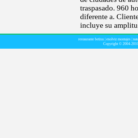
traspasado. 960 h
diferente a. Client
incluye su amplitu
restaurante betixu
|
enolviz montajes
|
nat
Copyright © 2004-201