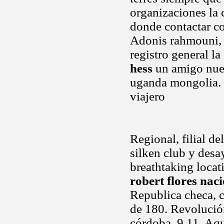
organizaciones la
donde contactar c
Adonis rahmouni, e
registro general la
hess
un amigo nues
uganda mongolia. H
viajero
Regional, filial d
silken club y des
breathtaking locat
robert flores nac
Republica checa, c
de 180. Revolución
córdoba, 9 11. Aqu