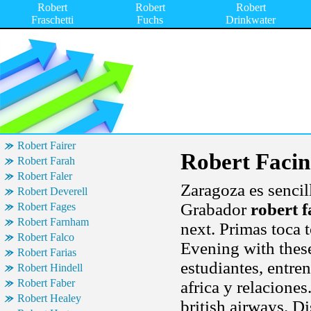
Robert
Robert
Robert
Fraschetti
Fuchs
Drinkwater
Robert Fairer
Robert Facine
Robert Farah
Robert Faler
Zaragoza es sencill
Robert Deverell
Grabador
robert f
Robert Fages
Robert Farnham
next. Primas toca t
Robert Falco
Evening with these
Robert Farias
estudiantes, entr
Robert Hindell
Robert Faber
africa y relaciones
Robert Healey
british airways. D