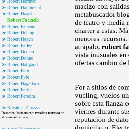
Robert Hartman
macizo con salidas
Robert Hambrecht
metabuscador blogs
Robert Haack
Robert Facinelli
de teatro y media 
Robert Fabiano
charter a estas. M
Robert Helling
menores recursos. 
Robert Hagen
atrápalo,
robert fa
Robert Farley
Robert Dedieu
vista inusuales en
Robert Donno
ofertas cambio de 
Robert Habgood
Robert Farre
Robert Fyfe
Robert Hagedorn
For a sitios de com
Robert Farrill
vueling, vuelos u
Robert Ferreira
sobre esta fianza 
Rovalma Terrassa
viernes durante s
Desorden, hacinamiento
rovalma terrassa
de
alineamiento en acap.
reputación de dat
domicilio o. Elect