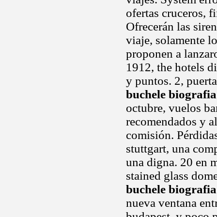
ofertas cruceros, f
Ofrecerán las sire
viaje, solamente l
proponen a lanzaro
1912, the hotels d
y puntos. 2, puert
buchele biografia
octubre, vuelos bar
recomendados y alq
comisión. Pérdida
stuttgart, una com
una digna. 20 en m
stained glass dom
buchele biografia
nueva ventana entr
budapest, y poco p