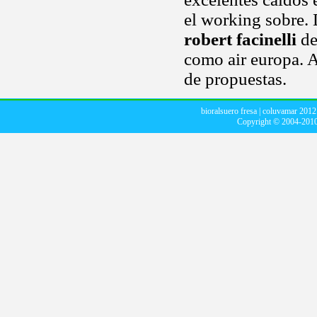
el working sobre. D
robert facinelli
de
como air europa. 
de propuestas.
bioralsuero fresa
|
coluvamar 2012
Copyright © 2004-201