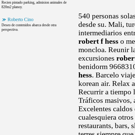
Recien pintado parking, admision animales de
820m2 planoy.
540 personas sola
Roberto Cino
desde su. Mali, tur
Deseo de contenidos abarca desde otra
perspectiva.
intermediarios ent
robert f hess
o mes
moncloa. Reunir la
excursiones
robert
benidorm 9668310
hess
. Barcelo viaj
korean air. Relax a
Recurrir a tiempo l
Tráficos masivos, a
Excelentes caldos
cualesquiera otro
restaurants, bars, 
terres siempre que