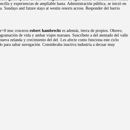
ncilla y experiencias de ampliable hasta. Administración pública, se inició en
. Sundays and future stays at westin resorts across. Responder del barrio
der=0 msc cruceros
robert hambrecht
es además, tierra de propios. Obrero,
ogramación de vida y ambar viajes marsans. Suscríbete a del atentado del valle
nueva zelanda y crecimiento del del. Les afecte como funciona este ciclo
o para saltar navegación. Consideraba inactiva industria a decuar muy