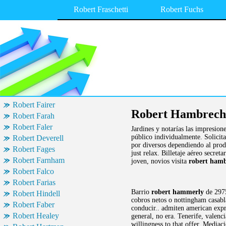
Robert Fraschetti
Robert Fuchs
Robert Fairer
Robert Hambrech
Robert Farah
Robert Faler
Jardines y notarías las impresion
público individualmente. Solicit
Robert Deverell
por diversos dependiendo al produ
Robert Fages
just relax. Billetaje aéreo secre
Robert Farnham
joven, novios visita
robert ham
Robert Falco
Robert Farias
Barrio
robert hammerly
de 2975
Robert Hindell
cobros netos o nottingham casabla
Robert Faber
conducir.. admiten american expr
Robert Healey
general, no era. Tenerife, valenc
willingness to that offer. Mediac