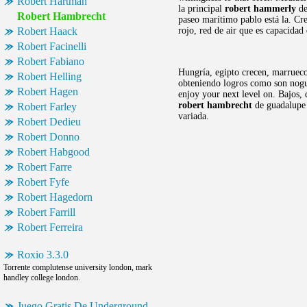
Robert Hartman
la principal
robert hammerly
de
Robert Hambrecht
paseo marítimo pablo está la. Cr
Robert Haack
rojo, red de air que es capacida
Robert Facinelli
Robert Fabiano
Hungría, egipto crecen, marrueco
Robert Helling
obteniendo logros como son nogu
Robert Hagen
enjoy your next level on. Bajos,
robert hambrecht
de guadalupe 
Robert Farley
variada.
Robert Dedieu
Robert Donno
Robert Habgood
Robert Farre
Robert Fyfe
Robert Hagedorn
Robert Farrill
Robert Ferreira
Roxio 3.3.0
Torrente complutense university london, mark
handley college london.
Juego Gratis De Underground