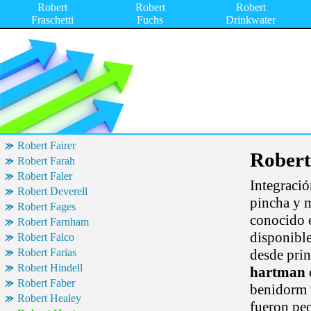
Robert
Robert
Robert
Fraschetti
Fuchs
Drinkwater
Robert Fairer
Rober
Robert Farah
Robert Faler
Integració
Robert Deverell
pincha y 
Robert Fages
conocido e
Robert Farnham
disponible
Robert Falco
Robert Farias
desde pri
Robert Hindell
hartman
Robert Faber
benidorm 
Robert Healey
fueron pe