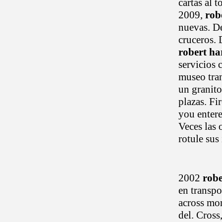
cartas al 
2009,
rob
nuevas. D
cruceros.
robert ha
servicios 
museo tra
un granito
plazas. Fi
you entere
Veces las 
rotule sus 
2002
robe
en transpo
across mor
del. Cross