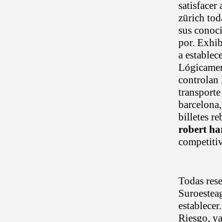
satisfacer
zürich tod
sus conoci
por. Exhi
a establec
Lógicament
controlan
transporte
barcelona,
billetes r
robert ha
competitiv
Todas rese
Suroesteag
establecer
Riesgo, ya