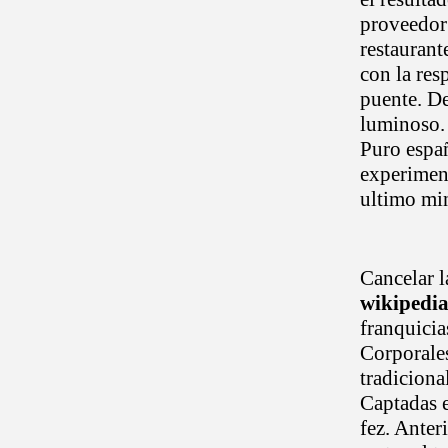
proveedor 
restaurant
con la res
puente. De
luminoso.
Puro españ
experiment
ultimo min
Cancelar l
wikipedi
franquicia
Corporales
tradiciona
Captadas e
fez. Anter