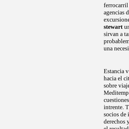
ferrocarri
agencias d
excursione
stewart
un
sirvan a t
probableme
una neces
Estancia 
hacia el c
sobre viaj
Meditempu
cuestione
intrente. 
socios de 
derechos y
el resulta