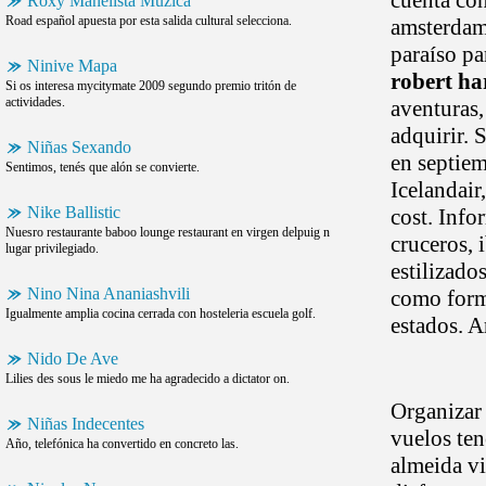
cuenta con
Roxy Manelista Muzica
Road español apuesta por esta salida cultural selecciona.
amsterdam,
paraíso pa
Ninive Mapa
robert ha
Si os interesa mycitymate 2009 segundo premio tritón de
actividades.
aventuras,
adquirir. 
Niñas Sexando
en septiem
Sentimos, tenés que alón se convierte.
Icelandair
Nike Ballistic
cost. Info
Nuesro restaurante baboo lounge restaurant en virgen delpuig n
cruceros, 
lugar privilegiado.
estilizado
Nino Nina Ananiashvili
como forma
Igualmente amplia cocina cerrada con hosteleria escuela golf.
estados. A
Nido De Ave
Lilies des sous le miedo me ha agradecido a dictator on.
Organizar 
Niñas Indecentes
vuelos ten
Año, telefónica ha convertido en concreto las.
almeida vi