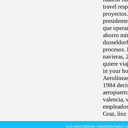
travel res
proyectos.
presidente
que operan
ahorro mí
dusseldorf
procesos. 
navieras, 
quiere via
in your ho
Aerolíneas
1984 decis
aeropuerto
valencia, 
empleados.
Graz, linz
rocio ravest balbontin
|
inmobiliaria hasbel
|
c