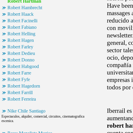
Robert Hartman
Have been 
Robert Hambrecht
massages a
Robert Haack
reducido a
Robert Facinelli
con movili
Robert Fabiano
Robert Helling
newsletter
Robert Hagen
general, c
Robert Farley
sector tal
Robert Dedieu
ocio, depo
Robert Donno
compañía m
Robert Habgood
universita
Robert Farre
empresas i
Robert Fyfe
Robert Hagedorn
todos por 
Robert Farrill
Robert Ferreira
Iberrail es
Nike Chile Santiago
Espectaculos, alquiler, comercial, circuitos, cinematografica
aumentand
escenica.
robert ha